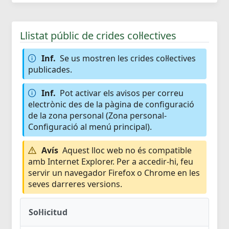
Llistat públic de crides col·lectives
Inf.
Se us mostren les crides col·lectives
publicades.
Inf.
Pot activar els avisos per correu
electrònic des de la pàgina de configuració
de la zona personal (Zona personal-
Configuració al menú principal).
Avís
Aquest lloc web no és compatible
amb Internet Explorer. Per a accedir-hi, feu
servir un navegador Firefox o Chrome en les
seves darreres versions.
Sol·licitud