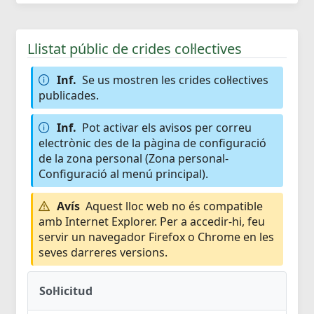
Llistat públic de crides col·lectives
Inf.
Se us mostren les crides col·lectives
publicades.
Inf.
Pot activar els avisos per correu
electrònic des de la pàgina de configuració
de la zona personal (Zona personal-
Configuració al menú principal).
Avís
Aquest lloc web no és compatible
amb Internet Explorer. Per a accedir-hi, feu
servir un navegador Firefox o Chrome en les
seves darreres versions.
Sol·licitud