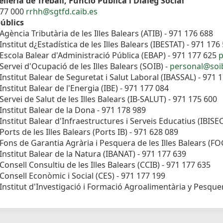
lleria de Treball, Funció Pública i Diàleg Social
177 000
rrhh@sgtfd.caib.es
úblics
Agència Tributària de les Illes Balears (ATIB) - 971 176 688
Institut d¿Estadística de les Illes Balears (IBESTAT) - 971 176
Escola Balear d'Administració Pública (EBAP) - 971 177 625
p
Servei d'Ocupació de les Illes Balears (SOIB) -
personal@soib
Institut Balear de Seguretat i Salut Laboral (IBASSAL) - 971 
Institut Balear de l'Energia (IBE) - 971 177 084
Servei de Salut de les Illes Balears (IB-SALUT) - 971 175 600
Institut Balear de la Dona - 971 178 989
Institut Balear d'Infraestructures i Serveis Educatius (IBISE
Ports de les Illes Balears (Ports IB) - 971 628 089
Fons de Garantia Agrària i Pesquera de les Illes Balears (F
Institut Balear de la Natura (IBANAT) - 971 177 639
Consell Consultiu de les Illes Balears (CCIB) - 971 177 635
Consell Econòmic i Social (CES) - 971 177 199
Institut d'Investigació i Formació Agroalimentària y Pesquera