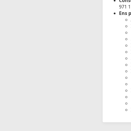
Conse
971 
Ens p