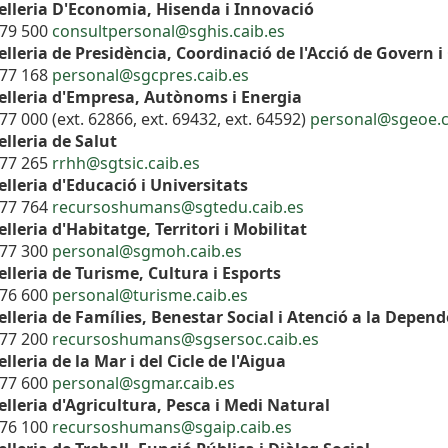
elleria D'Economia, Hisenda i Innovació
179 500
consultpersonal@sghis.caib.es
lleria de Presidència, Coordinació de l'Acció de Govern i
177 168
personal@sgcpres.caib.es
elleria d'Empresa, Autònoms i Energia
77 000 (ext. 62866, ext. 69432, ext. 64592)
personal@sgeoe.c
lleria de Salut
177 265
rrhh@sgtsic.caib.es
lleria d'Educació i Universitats
177 764
recursoshumans@sgtedu.caib.es
lleria d'Habitatge, Territori i Mobilitat
177 300
personal@sgmoh.caib.es
lleria de Turisme, Cultura i Esports
176 600
personal@turisme.caib.es
lleria de Famílies, Benestar Social i Atenció a la Depen
177 200
recursoshumans@sgsersoc.caib.es
lleria de la Mar i del Cicle de l'Aigua
177 600
personal@sgmar.caib.es
lleria d'Agricultura, Pesca i Medi Natural
176 100
recursoshumans@sgaip.caib.es