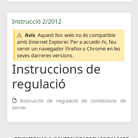
Instrucció 2/2012
Avís
Aquest lloc web no és compatible
amb Internet Explorer. Per a accedir-hi, feu
servir un navegador Firefox o Chrome en les
seves darreres versions.
Instruccions de
regulació
Instrucció de regulació de comissions de
servei