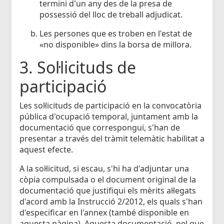
termini d'un any des de la presa de
possessió del lloc de treball adjudicat.
Les persones que es troben en l'estat de
«no disponible» dins la borsa de millora.
3. Sol·licituds de
participació
Les sol·licituds de participació en la convocatòria
pública d'ocupació temporal, juntament amb la
documentació que correspongui, s'han de
presentar a través del tràmit telemàtic habilitat a
aquest efecte.
A la sol·licitud, si escau, s'hi ha d'adjuntar una
còpia compulsada o el document original de la
documentació que justifiqui els mèrits al·legats
d'acord amb la Instrucció 2/2012, els quals s'han
d'especificar en l'annex (també disponible en
aquesta pàgina). Aquesta documentació, pel que