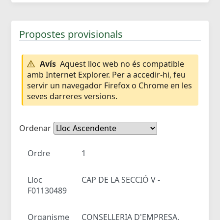
Propostes provisionals
Avís
Aquest lloc web no és compatible
amb Internet Explorer. Per a accedir-hi, feu
servir un navegador Firefox o Chrome en les
seves darreres versions.
Ordenar
Ordre
1
Lloc
CAP DE LA SECCIÓ V -
F01130489
Organisme
CONSELLERIA D'EMPRESA,