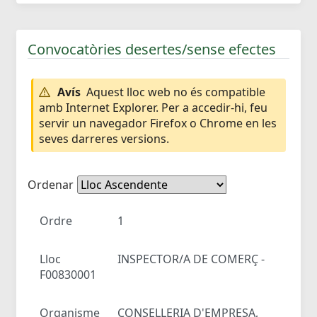
Convocatòries desertes/sense efectes
Avís
Aquest lloc web no és compatible
amb Internet Explorer. Per a accedir-hi, feu
servir un navegador Firefox o Chrome en les
seves darreres versions.
Ordenar
Ordre
1
Lloc
INSPECTOR/A DE COMERÇ -
F00830001
Organisme
CONSELLERIA D'EMPRESA,