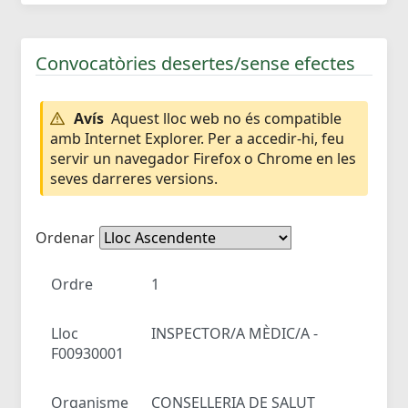
Convocatòries desertes/sense efectes
Avís
Aquest lloc web no és compatible
amb Internet Explorer. Per a accedir-hi, feu
servir un navegador Firefox o Chrome en les
seves darreres versions.
Ordenar
Ordre
1
Lloc
INSPECTOR/A MÈDIC/A -
F00930001
Organisme
CONSELLERIA DE SALUT