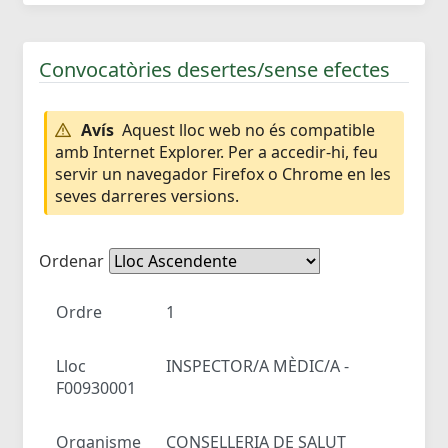
Convocatòries desertes/sense efectes
Avís
Aquest lloc web no és compatible
amb Internet Explorer. Per a accedir-hi, feu
servir un navegador Firefox o Chrome en les
seves darreres versions.
Ordenar
Ordre
1
Lloc
INSPECTOR/A MÈDIC/A -
F00930001
Organisme
CONSELLERIA DE SALUT