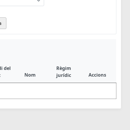
a
i del
Règim
Nom
Accions
c
jurídic