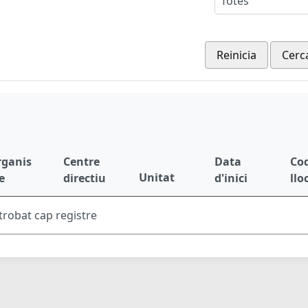
Totes
Reinicia
Cerc
rganis
Centre
Data
Cod
Unitat
e
directiu
d'inici
llo
trobat cap registre