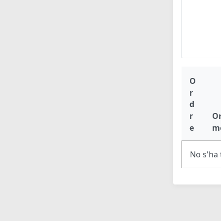
O
r
d
r
O
e
m
No s'ha 