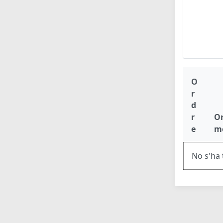
O
r
d
r
O
e
m
No s'ha 