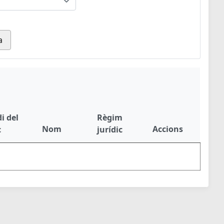
a
i del
Règim
Nom
Accions
c
jurídic