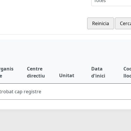
Totes
Reinicia
Cerc
rganis
Centre
Data
Cod
Unitat
e
directiu
d'inici
llo
trobat cap registre