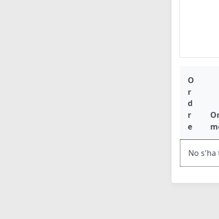
O
r
d
r
O
e
m
No s'ha 