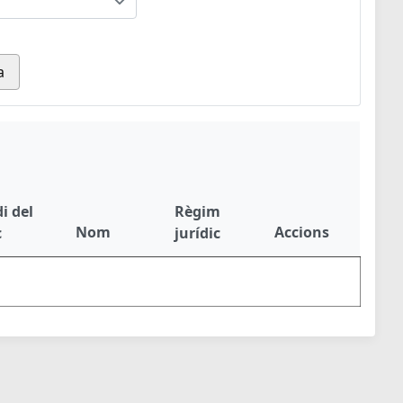
a
i del
Règim
Nom
Accions
c
jurídic