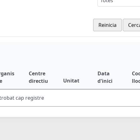
Totes
Reinicia
Cerc
rganis
Centre
Data
Cod
Unitat
e
directiu
d'inici
llo
trobat cap registre