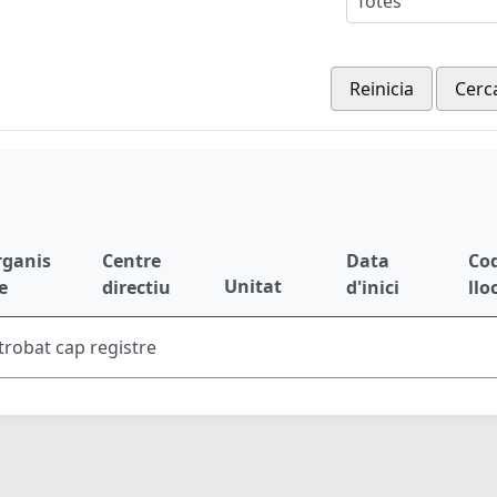
Totes
Reinicia
Cerc
rganis
Centre
Data
Cod
Unitat
e
directiu
d'inici
llo
trobat cap registre