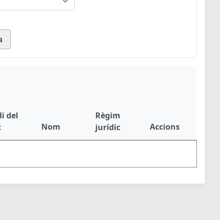
a
i del
Règim
Nom
Accions
c
jurídic