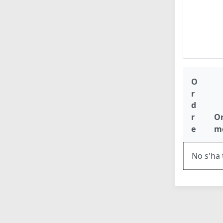
O
r
d
r
O
e
m
No s'ha 