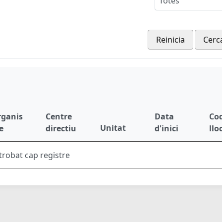
Totes
Reinicia
Cerc
rganis
Centre
Data
Cod
Unitat
e
directiu
d'inici
llo
trobat cap registre