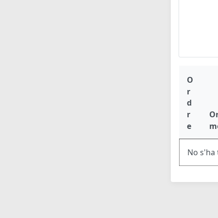
O
r
d
r
O
e
m
No s'ha 