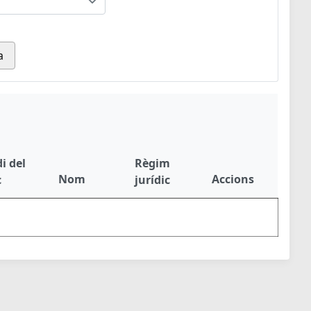
a
i del
Règim
Nom
Accions
c
jurídic