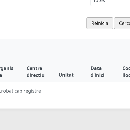
Totes
Reinicia
Cerc
rganis
Centre
Data
Cod
Unitat
e
directiu
d'inici
llo
trobat cap registre