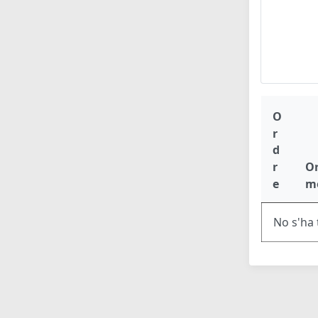
O
r
d
r
O
e
m
No s'ha 