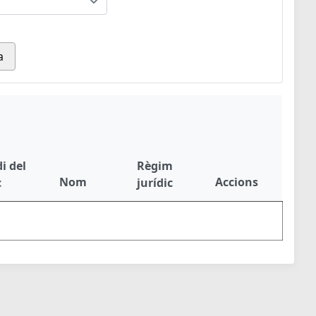
a
i del
Règim
Nom
Accions
c
jurídic