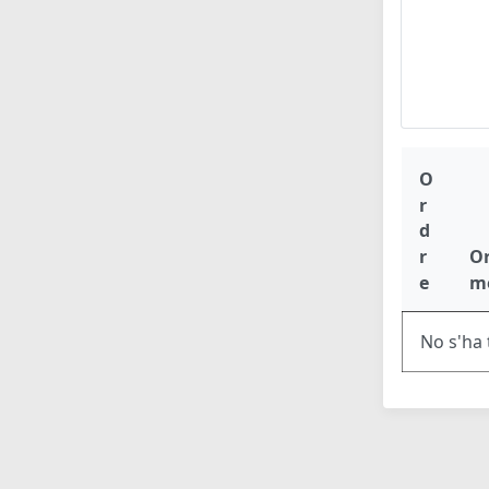
O
r
d
r
O
e
m
No s'ha 