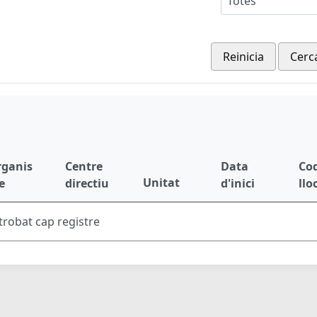
Totes
Reinicia
Cerc
rganis
Centre
Data
Cod
Unitat
e
directiu
d'inici
llo
trobat cap registre