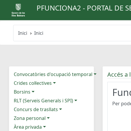
PFUNCIONA2 - PORTAL DE S
Inici
Inici
Accés a l
Convocatòries d'ocupació temporal
Crides col·lectives
Func
Borsins
RLT (Serveis Generals i SPI)
Per pode
Concurs de trasllats
Zona personal
Àrea privada