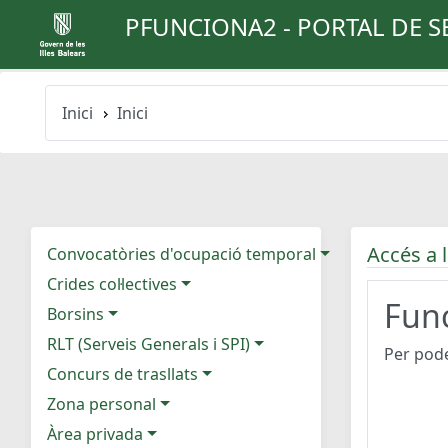
PFUNCIONA2 - PORTAL DE S
Inici
Inici
Accés a l
Convocatòries d'ocupació temporal
Crides col·lectives
Func
Borsins
RLT (Serveis Generals i SPI)
Per pode
Concurs de trasllats
Zona personal
Àrea privada