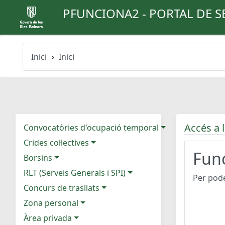
PFUNCIONA2 - PORTAL DE S
Inici
Inici
Accés a l
Convocatòries d'ocupació temporal
Crides col·lectives
Func
Borsins
RLT (Serveis Generals i SPI)
Per pode
Concurs de trasllats
Zona personal
Àrea privada