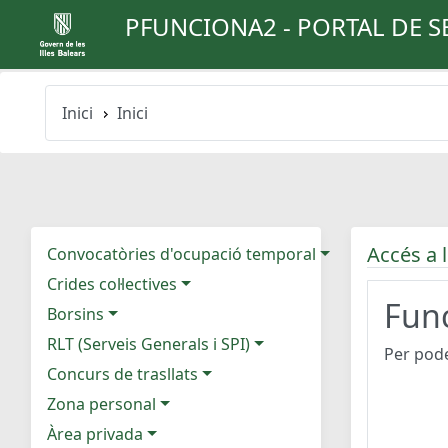
PFUNCIONA2 - PORTAL DE S
Inici
Inici
Accés a l
Convocatòries d'ocupació temporal
Crides col·lectives
Func
Borsins
RLT (Serveis Generals i SPI)
Per pode
Concurs de trasllats
Zona personal
Àrea privada