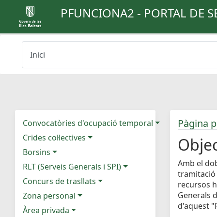
PFUNCIONA2 - PORTAL DE S
Inici
Pàgina p
Convocatòries d'ocupació temporal
Crides col·lectives
Objec
Borsins
Amb el dob
RLT (Serveis Generals i SPI)
tramitació
Concurs de trasllats
recursos h
Generals d
Zona personal
d'aquest "P
Àrea privada