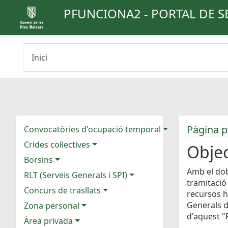
PFUNCIONA2 - PORTAL DE S
Inici
Pàgina p
Convocatòries d'ocupació temporal
Crides col·lectives
Objec
Borsins
Amb el dob
RLT (Serveis Generals i SPI)
tramitació
Concurs de trasllats
recursos h
Generals d
Zona personal
d'aquest "P
Àrea privada