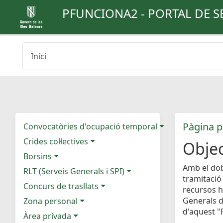
PFUNCIONA2 - PORTAL DE S
Inici
Pàgina p
Convocatòries d'ocupació temporal
Crides col·lectives
Objec
Borsins
Amb el dob
RLT (Serveis Generals i SPI)
tramitació
Concurs de trasllats
recursos h
Generals d
Zona personal
d'aquest "P
Àrea privada