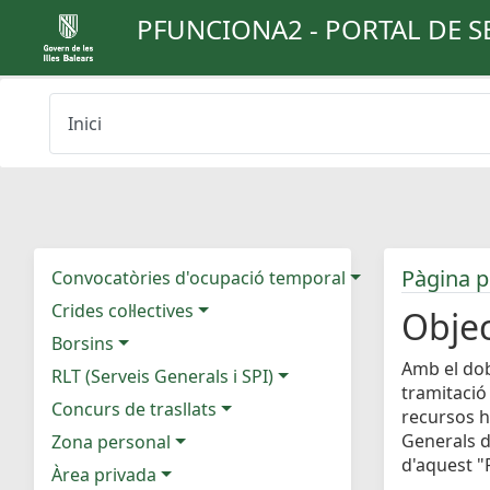
PFUNCIONA2 - PORTAL DE S
Inici
Pàgina p
Convocatòries d'ocupació temporal
Crides col·lectives
Objec
Borsins
Amb el dob
RLT (Serveis Generals i SPI)
tramitació
Concurs de trasllats
recursos h
Generals d
Zona personal
d'aquest "P
Àrea privada