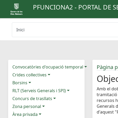
PFUNCIONA2 - PORTAL DE S
Inici
Pàgina p
Convocatòries d'ocupació temporal
Crides col·lectives
Objec
Borsins
Amb el dob
RLT (Serveis Generals i SPI)
tramitació
Concurs de trasllats
recursos h
Generals d
Zona personal
d'aquest "P
Àrea privada