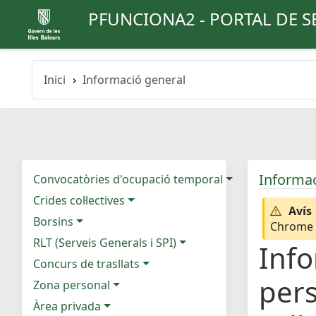
PFUNCIONA2 - PORTAL DE S
Inici
Informació general
Informac
Convocatòries d'ocupació temporal
Crides col·lectives
Avís
Borsins
Chrome e
RLT (Serveis Generals i SPI)
Info
Concurs de trasllats
pers
Zona personal
Àrea privada