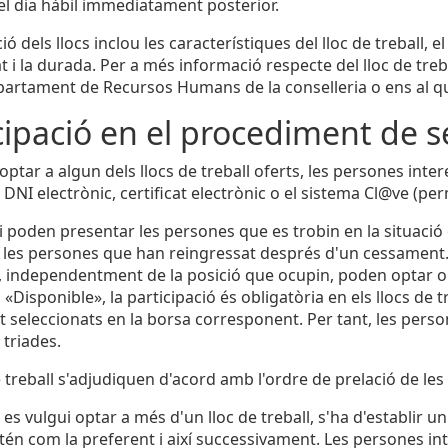
del dia hàbil immediatament posterior.
ió dels llocs inclou les característiques del lloc de treball,
at i la durada. Per a més informació respecte del lloc de trebal
artament de Recursos Humans de la conselleria o ens al qual
cipació en el procediment de s
ptar a algun dels llocs de treball oferts, les persones inter
 DNI electrònic, certificat electrònic o el sistema Cl@ve (p
 poden presentar les persones que es trobin en la situació 
i les persones que han reingressat després d'un cessament.
, independentment de la posició que ocupin, poden optar o 
és «Disponible», la participació és obligatòria en els llocs de tr
seleccionats en la borsa corresponent. Per tant, les persones
 triades.
de treball s'adjudiquen d'acord amb l'ordre de prelació de le
es vulgui optar a més d'un lloc de treball, s'ha d'establir u
ntén com la preferent i així successivament. Les persones int