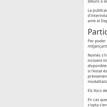
dilluns o 
La publicac
d'interinit
amb el Dep
Parti
Per poder o
mitjançant
Només s'hi
incloent-h
disponible
si l'estat 
prèviament 
modalitats
Els llocs 
En cas que 
s'opta s'e