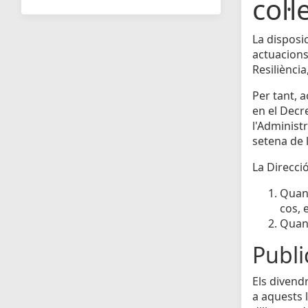
col·l
La disposi
actuacions
Resiliènci
Per tant, 
en el Decr
l'Administr
setena de l
La Direcció
Quan 
cos, 
Quan 
Public
Els divendr
a aquests l