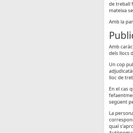
de treball 
mateixa seu
Amb la par
Publi
Amb caràct
dels llocs 
Un cop pub
adjudicatà
lloc de tre
En el cas q
fefaentmen
següent pe
La persona
correspone
qual s'apr
Autònoma d