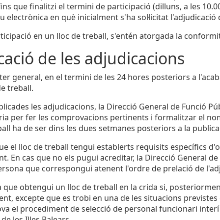
fins que finalitzi el termini de participació (dilluns, a les 10.0
 electrònica en què inicialment s'ha sol·licitat l'adjudicació 
ticipació en un lloc de treball, s'entén atorgada la conformi
cació de les adjudicacions
er general, en el termini de les 24 hores posteriors a l'aca
de treball.
licades les adjudicacions, la Direcció General de Funció Pú
ria per fer les comprovacions pertinents i formalitzar el n
ball ha de ser dins les dues setmanes posteriors a la publica
ue el lloc de treball tengui establerts requisits específics d
t. En cas que no els pugui acreditar, la Direcció General d
rsona que correspongui atenent l'ordre de prelació de l'ad
 que obtengui un lloc de treball en la crida si, posteriormen
nt, excepte que es trobi en una de les situacions previstes e
ova el procediment de selecció de personal funcionari interí 
e les Illes Balears.