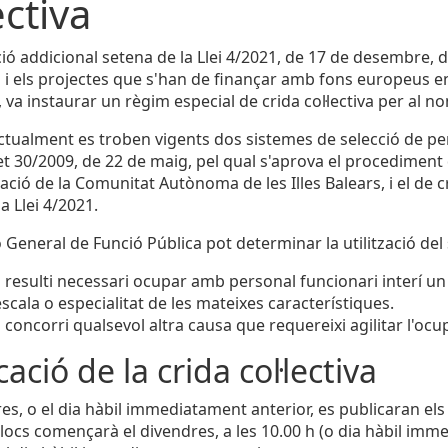
ectiva
ció addicional setena de la Llei 4/2021, de 17 de desembre, 
 i els projectes que s'han de finançar amb fons europeus en
a, va instaurar un règim especial de crida col·lectiva per al
actualment es troben vigents dos sistemes de selecció de pers
et 30/2009, de 22 de maig, pel qual s'aprova el procediment d
ació de la Comunitat Autònoma de les Illes Balears, i el de cr
a Llei 4/2021.
 General de Funció Pública pot determinar la utilització del 
resulti necessari ocupar amb personal funcionari interí un
escala o especialitat de les mateixes característiques.
concorri qualsevol altra causa que requereixi agilitar l'ocup
ació de la crida col·lectiva
es, o el dia hàbil immediatament anterior, es publicaran els l
locs començarà el divendres, a les 10.00 h (o dia hàbil immed