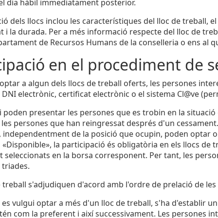
del dia hàbil immediatament posterior.
ió dels llocs inclou les característiques del lloc de treball,
at i la durada. Per a més informació respecte del lloc de trebal
artament de Recursos Humans de la conselleria o ens al qual
cipació en el procediment de s
ptar a algun dels llocs de treball oferts, les persones inter
 DNI electrònic, certificat electrònic o el sistema Cl@ve (p
 poden presentar les persones que es trobin en la situació 
i les persones que han reingressat després d'un cessament.
, independentment de la posició que ocupin, poden optar o 
és «Disponible», la participació és obligatòria en els llocs de tr
seleccionats en la borsa corresponent. Per tant, les persones
 triades.
de treball s'adjudiquen d'acord amb l'ordre de prelació de le
es vulgui optar a més d'un lloc de treball, s'ha d'establir u
ntén com la preferent i així successivament. Les persones int