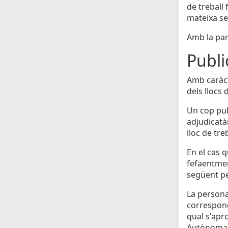
de treball 
mateixa seu
Amb la par
Publi
Amb caràct
dels llocs 
Un cop pub
adjudicatà
lloc de tre
En el cas q
fefaentmen
següent pe
La persona
correspone
qual s'apr
Autònoma d