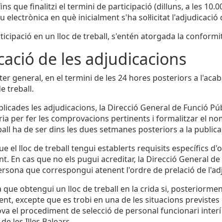
fins que finalitzi el termini de participació (dilluns, a les 10.0
 electrònica en què inicialment s'ha sol·licitat l'adjudicació 
ticipació en un lloc de treball, s'entén atorgada la conformi
cació de les adjudicacions
er general, en el termini de les 24 hores posteriors a l'aca
de treball.
licades les adjudicacions, la Direcció General de Funció Pú
ria per fer les comprovacions pertinents i formalitzar el n
ball ha de ser dins les dues setmanes posteriors a la publica
ue el lloc de treball tengui establerts requisits específics d
t. En cas que no els pugui acreditar, la Direcció General d
rsona que correspongui atenent l'ordre de prelació de l'ad
 que obtengui un lloc de treball en la crida si, posteriormen
nt, excepte que es trobi en una de les situacions previstes e
ova el procediment de selecció de personal funcionari interí 
e les Illes Balears.