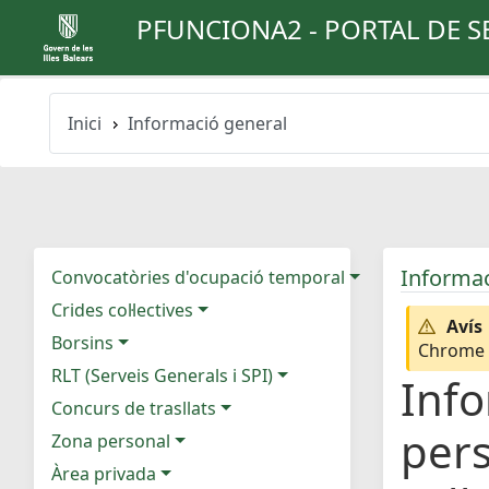
PFUNCIONA2 - PORTAL DE S
Inici
Informació general
Informac
Convocatòries d'ocupació temporal
Crides col·lectives
Avís
Borsins
Chrome e
RLT (Serveis Generals i SPI)
Info
Concurs de trasllats
pers
Zona personal
Àrea privada