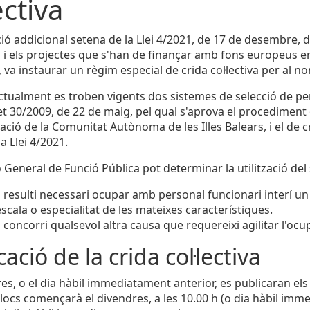
ectiva
ció addicional setena de la Llei 4/2021, de 17 de desembre, 
 i els projectes que s'han de finançar amb fons europeus en
a, va instaurar un règim especial de crida col·lectiva per al
actualment es troben vigents dos sistemes de selecció de pers
et 30/2009, de 22 de maig, pel qual s'aprova el procediment d
ació de la Comunitat Autònoma de les Illes Balears, i el de cr
a Llei 4/2021.
 General de Funció Pública pot determinar la utilització del 
resulti necessari ocupar amb personal funcionari interí un
escala o especialitat de les mateixes característiques.
concorri qualsevol altra causa que requereixi agilitar l'ocup
ació de la crida col·lectiva
es, o el dia hàbil immediatament anterior, es publicaran els l
locs començarà el divendres, a les 10.00 h (o dia hàbil immed