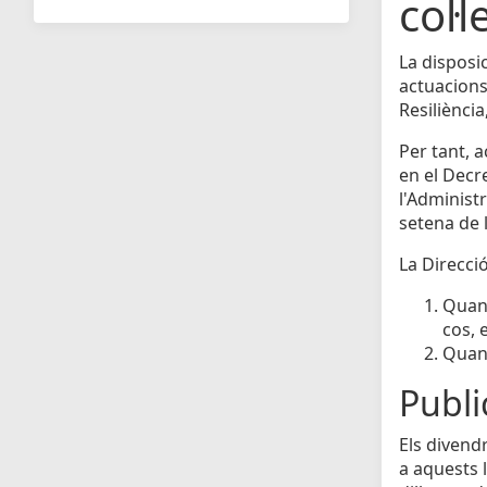
col·l
La disposi
actuacions
Resiliènci
Per tant, 
en el Decr
l'Administr
setena de l
La Direcció
Quan 
cos, 
Quan 
Public
Els divendr
a aquests l