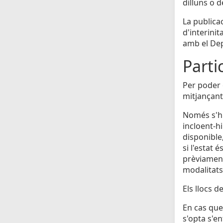
dilluns o 
La publicac
d'interinit
amb el Dep
Parti
Per poder o
mitjançant
Només s'hi
incloent-h
disponible
si l'estat 
prèviament 
modalitats
Els llocs 
En cas que 
s'opta s'e