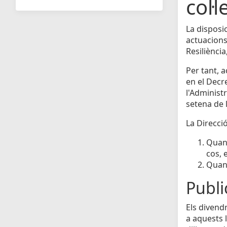
col·l
La disposi
actuacions
Resiliènci
Per tant, 
en el Decr
l'Administr
setena de l
La Direcció
Quan 
cos, 
Quan 
Public
Els divendr
a aquests l