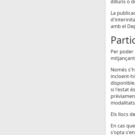
dilluns o 
La publicac
d'interinit
amb el Dep
Parti
Per poder o
mitjançant
Només s'hi
incloent-h
disponible
si l'estat 
prèviament 
modalitats
Els llocs 
En cas que 
s'opta s'e