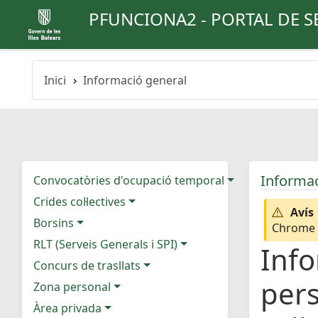
PFUNCIONA2 - PORTAL DE S
Inici
Informació general
Informac
Convocatòries d'ocupació temporal
Crides col·lectives
Avís
Borsins
Chrome e
RLT (Serveis Generals i SPI)
Info
Concurs de trasllats
pers
Zona personal
Àrea privada