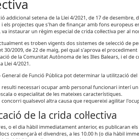
ectiva
ció addicional setena de la Llei 4/2021, de 17 de desembre, 
 i els projectes que s'han de finançar amb fons europeus en
a, va instaurar un règim especial de crida col·lectiva per al
actualment es troben vigents dos sistemes de selecció de pers
et 30/2009, de 22 de maig, pel qual s'aprova el procediment d
ació de la Comunitat Autònoma de les Illes Balears, i el de cr
a Llei 4/2021.
 General de Funció Pública pot determinar la utilització del 
resulti necessari ocupar amb personal funcionari interí un
escala o especialitat de les mateixes característiques.
concorri qualsevol altra causa que requereixi agilitar l'ocup
ació de la crida col·lectiva
es, o el dia hàbil immediatament anterior, es publicaran els l
locs començarà el divendres, a les 10.00 h (o dia hàbil immed