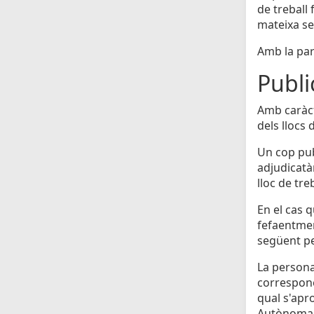
de treball 
mateixa seu
Amb la par
Publi
Amb caràct
dels llocs 
Un cop pub
adjudicatà
lloc de tre
En el cas q
fefaentmen
següent pe
La persona
correspone
qual s'apr
Autònoma d