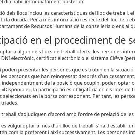
del dia hàbil immediatament posterior.
ió dels llocs inclou les característiques del lloc de treball,
at i la durada. Per a més informació respecte del lloc de trebal
artament de Recursos Humans de la conselleria o ens al qual
cipació en el procediment de s
ptar a algun dels llocs de treball oferts, les persones inter
 DNI electrònic, certificat electrònic o el sistema Cl@ve (p
 poden presentar les persones que es trobin en la situació 
i les persones que han reingressat després d'un cessament.
, independentment de la posició que ocupin, poden optar o 
és «Disponible», la participació és obligatòria en els llocs de tr
seleccionats en la borsa corresponent. Per tant, les persones
 triades.
de treball s'adjudiquen d'acord amb l'ordre de prelació de le
es vulgui optar a més d'un lloc de treball, s'ha d'establir u
ntén com la preferent i així successivament. Les persones int