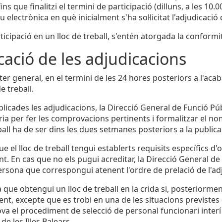
fins que finalitzi el termini de participació (dilluns, a les 10.0
 electrònica en què inicialment s'ha sol·licitat l'adjudicació 
ticipació en un lloc de treball, s'entén atorgada la conformi
cació de les adjudicacions
er general, en el termini de les 24 hores posteriors a l'aca
de treball.
licades les adjudicacions, la Direcció General de Funció Pú
ria per fer les comprovacions pertinents i formalitzar el n
ball ha de ser dins les dues setmanes posteriors a la publica
ue el lloc de treball tengui establerts requisits específics d
t. En cas que no els pugui acreditar, la Direcció General d
rsona que correspongui atenent l'ordre de prelació de l'ad
 que obtengui un lloc de treball en la crida si, posteriormen
nt, excepte que es trobi en una de les situacions previstes e
ova el procediment de selecció de personal funcionari interí 
e les Illes Balears.