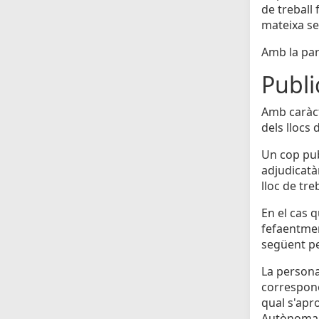
de treball 
mateixa seu
Amb la par
Publi
Amb caràct
dels llocs 
Un cop pub
adjudicatà
lloc de tre
En el cas q
fefaentmen
següent pe
La persona
correspone
qual s'apr
Autònoma d