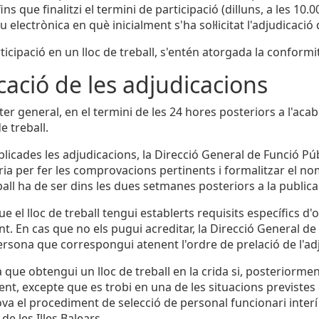
fins que finalitzi el termini de participació (dilluns, a les 10.0
 electrònica en què inicialment s'ha sol·licitat l'adjudicació 
ticipació en un lloc de treball, s'entén atorgada la conformi
cació de les adjudicacions
er general, en el termini de les 24 hores posteriors a l'aca
de treball.
licades les adjudicacions, la Direcció General de Funció Pú
ria per fer les comprovacions pertinents i formalitzar el n
ball ha de ser dins les dues setmanes posteriors a la publica
ue el lloc de treball tengui establerts requisits específics d
t. En cas que no els pugui acreditar, la Direcció General d
rsona que correspongui atenent l'ordre de prelació de l'ad
 que obtengui un lloc de treball en la crida si, posteriormen
nt, excepte que es trobi en una de les situacions previstes e
ova el procediment de selecció de personal funcionari interí 
e les Illes Balears.