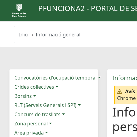
PFUNCIONA2 - PORTAL DE S
Inici
Informació general
Informac
Convocatòries d'ocupació temporal
Crides col·lectives
Avís
Borsins
Chrome e
RLT (Serveis Generals i SPI)
Info
Concurs de trasllats
pers
Zona personal
Àrea privada