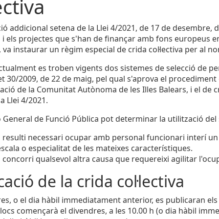
ectiva
ció addicional setena de la Llei 4/2021, de 17 de desembre, 
 i els projectes que s'han de finançar amb fons europeus en
a, va instaurar un règim especial de crida col·lectiva per al
actualment es troben vigents dos sistemes de selecció de pers
et 30/2009, de 22 de maig, pel qual s'aprova el procediment d
ació de la Comunitat Autònoma de les Illes Balears, i el de cr
a Llei 4/2021.
 General de Funció Pública pot determinar la utilització del 
resulti necessari ocupar amb personal funcionari interí un
escala o especialitat de les mateixes característiques.
concorri qualsevol altra causa que requereixi agilitar l'ocup
ació de la crida col·lectiva
es, o el dia hàbil immediatament anterior, es publicaran els l
locs començarà el divendres, a les 10.00 h (o dia hàbil immed