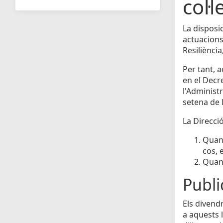
col·l
La disposi
actuacions
Resiliènci
Per tant, 
en el Decr
l'Administr
setena de l
La Direcció
Quan 
cos, 
Quan 
Public
Els divendr
a aquests l