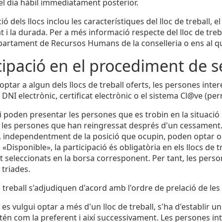
del dia hàbil immediatament posterior.
ió dels llocs inclou les característiques del lloc de treball,
at i la durada. Per a més informació respecte del lloc de trebal
artament de Recursos Humans de la conselleria o ens al qual
cipació en el procediment de s
ptar a algun dels llocs de treball oferts, les persones inter
 DNI electrònic, certificat electrònic o el sistema Cl@ve (p
 poden presentar les persones que es trobin en la situació 
i les persones que han reingressat després d'un cessament.
, independentment de la posició que ocupin, poden optar o 
és «Disponible», la participació és obligatòria en els llocs de tr
seleccionats en la borsa corresponent. Per tant, les persones
 triades.
de treball s'adjudiquen d'acord amb l'ordre de prelació de le
es vulgui optar a més d'un lloc de treball, s'ha d'establir u
ntén com la preferent i així successivament. Les persones int