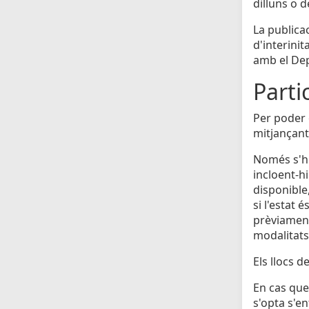
dilluns o 
La publicac
d'interinit
amb el Dep
Parti
Per poder o
mitjançant
Només s'hi
incloent-h
disponible
si l'estat 
prèviament 
modalitats
Els llocs 
En cas que 
s'opta s'e