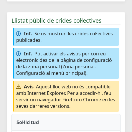
Llistat públic de crides col·lectives
Inf.
Se us mostren les crides col·lectives
publicades.
Inf.
Pot activar els avisos per correu
electrònic des de la pàgina de configuració
de la zona personal (Zona personal-
Configuració al menú principal).
Avís
Aquest lloc web no és compatible
amb Internet Explorer. Per a accedir-hi, feu
servir un navegador Firefox o Chrome en les
seves darreres versions.
Sol·licitud