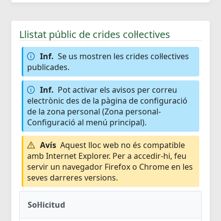
Llistat públic de crides col·lectives
Inf.
Se us mostren les crides col·lectives
publicades.
Inf.
Pot activar els avisos per correu
electrònic des de la pàgina de configuració
de la zona personal (Zona personal-
Configuració al menú principal).
Avís
Aquest lloc web no és compatible
amb Internet Explorer. Per a accedir-hi, feu
servir un navegador Firefox o Chrome en les
seves darreres versions.
Sol·licitud