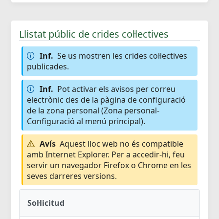
Llistat públic de crides col·lectives
Inf.
Se us mostren les crides col·lectives
publicades.
Inf.
Pot activar els avisos per correu
electrònic des de la pàgina de configuració
de la zona personal (Zona personal-
Configuració al menú principal).
Avís
Aquest lloc web no és compatible
amb Internet Explorer. Per a accedir-hi, feu
servir un navegador Firefox o Chrome en les
seves darreres versions.
Sol·licitud