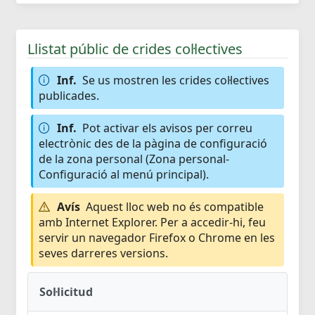
Llistat públic de crides col·lectives
Inf.
Se us mostren les crides col·lectives
publicades.
Inf.
Pot activar els avisos per correu
electrònic des de la pàgina de configuració
de la zona personal (Zona personal-
Configuració al menú principal).
Avís
Aquest lloc web no és compatible
amb Internet Explorer. Per a accedir-hi, feu
servir un navegador Firefox o Chrome en les
seves darreres versions.
Sol·licitud