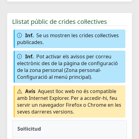
Llistat públic de crides col·lectives
Inf.
Se us mostren les crides col·lectives
publicades.
Inf.
Pot activar els avisos per correu
electrònic des de la pàgina de configuració
de la zona personal (Zona personal-
Configuració al menú principal).
Avís
Aquest lloc web no és compatible
amb Internet Explorer. Per a accedir-hi, feu
servir un navegador Firefox o Chrome en les
seves darreres versions.
Sol·licitud