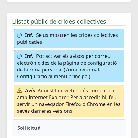
Llistat públic de crides col·lectives
Inf.
Se us mostren les crides col·lectives
publicades.
Inf.
Pot activar els avisos per correu
electrònic des de la pàgina de configuració
de la zona personal (Zona personal-
Configuració al menú principal).
Avís
Aquest lloc web no és compatible
amb Internet Explorer. Per a accedir-hi, feu
servir un navegador Firefox o Chrome en les
seves darreres versions.
Sol·licitud