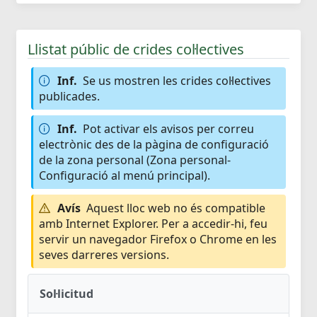
Llistat públic de crides col·lectives
Inf.
Se us mostren les crides col·lectives
publicades.
Inf.
Pot activar els avisos per correu
electrònic des de la pàgina de configuració
de la zona personal (Zona personal-
Configuració al menú principal).
Avís
Aquest lloc web no és compatible
amb Internet Explorer. Per a accedir-hi, feu
servir un navegador Firefox o Chrome en les
seves darreres versions.
Sol·licitud