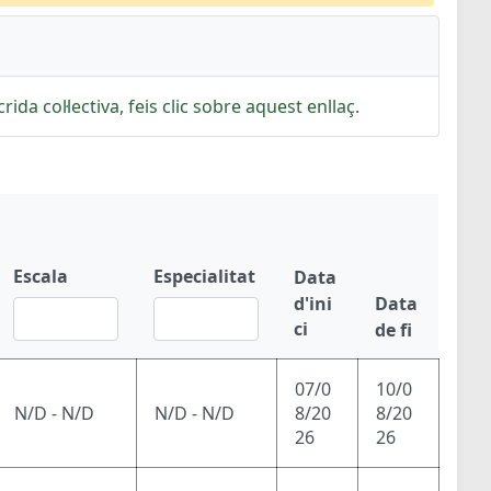
rida col·lectiva, feis clic sobre aquest enllaç.
Escala
Especialitat
Data
d'ini
Data
ci
de fi
07/0
10/0
N/D - N/D
N/D - N/D
8/20
8/20
26
26