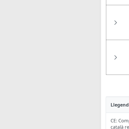
Llegend
CE: Comp
català r