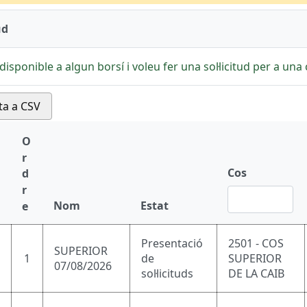
ud
disponible a algun borsí i voleu fer una sol·licitud per a una c
ta a CSV
O
r
Cos
d
r
Nom
Estat
e
Presentació
2501 - COS
SUPERIOR
1
de
SUPERIOR
07/08/2026
sol·licituds
DE LA CAIB