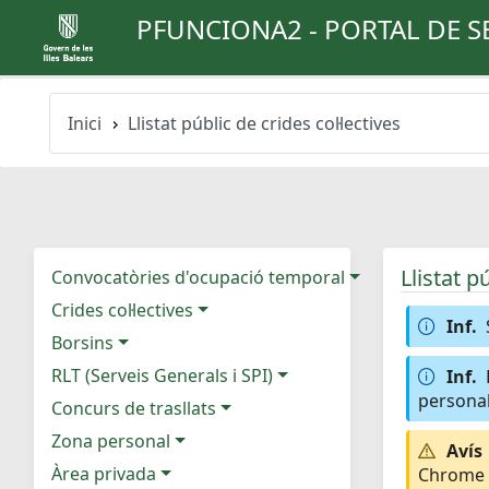
PFUNCIONA2 - PORTAL DE S
Inici
Llistat públic de crides col·lectives
Llistat p
Convocatòries d'ocupació temporal
Crides col·lectives
Inf.
Borsins
RLT (Serveis Generals i SPI)
Inf.
personal
Concurs de trasllats
Zona personal
Avís
Àrea privada
Chrome e