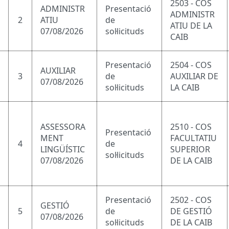
2503 - COS
ADMINISTR
Presentació
ADMINISTR
2
ATIU
de
ATIU DE LA
07/08/2026
sol·licituds
CAIB
Presentació
2504 - COS
AUXILIAR
3
de
AUXILIAR DE
07/08/2026
sol·licituds
LA CAIB
ASSESSORA
2510 - COS
Presentació
MENT
FACULTATIU
4
de
LINGÜÍSTIC
SUPERIOR
sol·licituds
07/08/2026
DE LA CAIB
Presentació
2502 - COS
GESTIÓ
5
de
DE GESTIÓ
07/08/2026
sol·licituds
DE LA CAIB