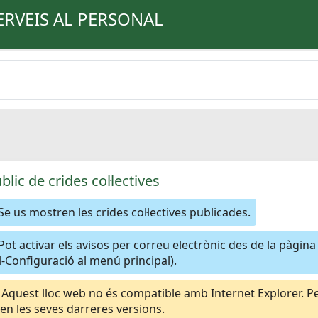
ERVEIS AL PERSONAL
úblic de crides col·lectives
Se us mostren les crides col·lectives publicades.
Pot activar els avisos per correu electrònic des de la pàgin
-Configuració al menú principal).
Aquest lloc web no és compatible amb Internet Explorer. Per
n les seves darreres versions.