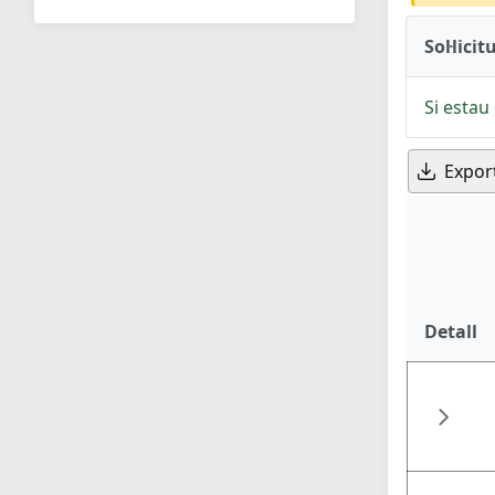
Sol·licit
Si estau 
Expor
Detall