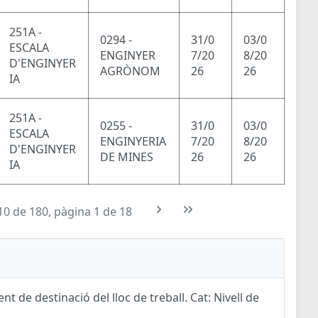
251A -
0294 -
31/0
03/0
ESCALA
ENGINYER
7/20
8/20
D'ENGINYER
AGRÒNOM
26
26
IA
251A -
0255 -
31/0
03/0
ESCALA
ENGINYERIA
7/20
8/20
D'ENGINYER
DE MINES
26
26
IA
10 de 180, pàgina 1 de 18
t de destinació del lloc de treball. Cat: Nivell de