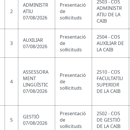
2503 - COS
ADMINISTR
Presentació
ADMINISTR
2
ATIU
de
ATIU DE LA
07/08/2026
sol·licituds
CAIB
Presentació
2504 - COS
AUXILIAR
3
de
AUXILIAR DE
07/08/2026
sol·licituds
LA CAIB
ASSESSORA
2510 - COS
Presentació
MENT
FACULTATIU
4
de
LINGÜÍSTIC
SUPERIOR
sol·licituds
07/08/2026
DE LA CAIB
Presentació
2502 - COS
GESTIÓ
5
de
DE GESTIÓ
07/08/2026
sol·licituds
DE LA CAIB