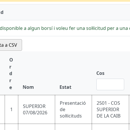
ud
disponible a algun borsí i voleu fer una sol·licitud per a una c
ta a CSV
O
r
Cos
d
r
Nom
Estat
e
Presentació
2501 - COS
SUPERIOR
1
de
SUPERIOR
07/08/2026
sol·licituds
DE LA CAIB