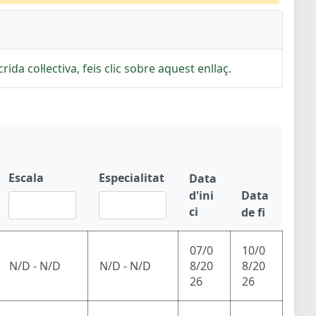
rida col·lectiva, feis clic sobre aquest enllaç.
Escala
Especialitat
Data
d'ini
Data
ci
de fi
07/0
10/0
N/D - N/D
N/D - N/D
8/20
8/20
26
26