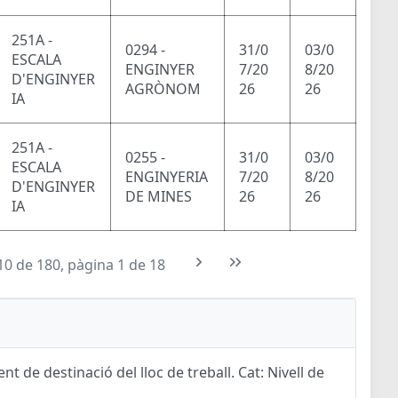
251A -
0294 -
31/0
03/0
ESCALA
ENGINYER
7/20
8/20
D'ENGINYER
AGRÒNOM
26
26
IA
251A -
0255 -
31/0
03/0
ESCALA
ENGINYERIA
7/20
8/20
D'ENGINYER
DE MINES
26
26
IA
10 de 180, pàgina 1 de 18
t de destinació del lloc de treball. Cat: Nivell de