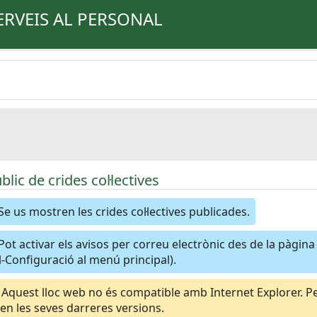
ERVEIS AL PERSONAL
úblic de crides col·lectives
Se us mostren les crides col·lectives publicades.
Pot activar els avisos per correu electrònic des de la pàgin
-Configuració al menú principal).
Aquest lloc web no és compatible amb Internet Explorer. Per
n les seves darreres versions.