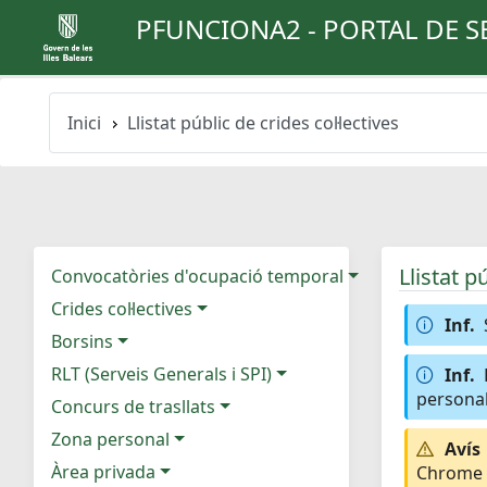
PFUNCIONA2 - PORTAL DE S
Inici
Llistat públic de crides col·lectives
Llistat p
Convocatòries d'ocupació temporal
Crides col·lectives
Inf.
Borsins
RLT (Serveis Generals i SPI)
Inf.
personal
Concurs de trasllats
Zona personal
Avís
Àrea privada
Chrome e