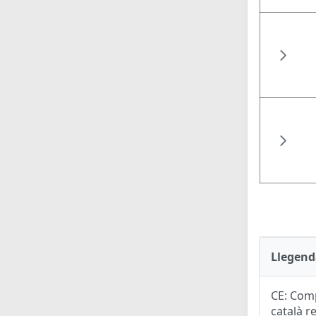
Llegend
CE: Comp
català r