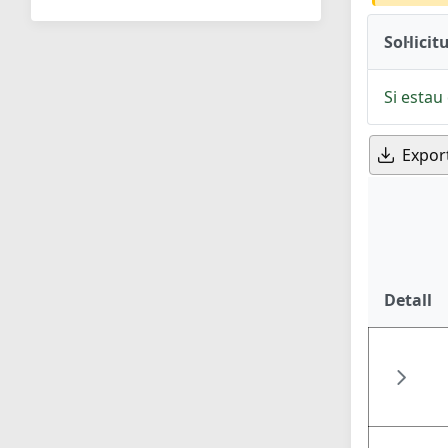
Sol·licit
Si estau 
Expor
Detall