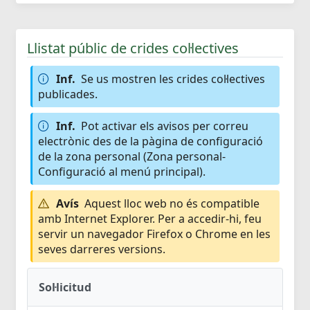
Llistat públic de crides col·lectives
Inf.
Se us mostren les crides col·lectives
publicades.
Inf.
Pot activar els avisos per correu
electrònic des de la pàgina de configuració
de la zona personal (Zona personal-
Configuració al menú principal).
Avís
Aquest lloc web no és compatible
amb Internet Explorer. Per a accedir-hi, feu
servir un navegador Firefox o Chrome en les
seves darreres versions.
Sol·licitud