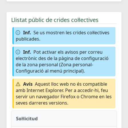
Llistat públic de crides col·lectives
Inf.
Se us mostren les crides col·lectives
publicades.
Inf.
Pot activar els avisos per correu
electrònic des de la pàgina de configuració
de la zona personal (Zona personal-
Configuració al menú principal).
Avís
Aquest lloc web no és compatible
amb Internet Explorer. Per a accedir-hi, feu
servir un navegador Firefox o Chrome en les
seves darreres versions.
Sol·licitud