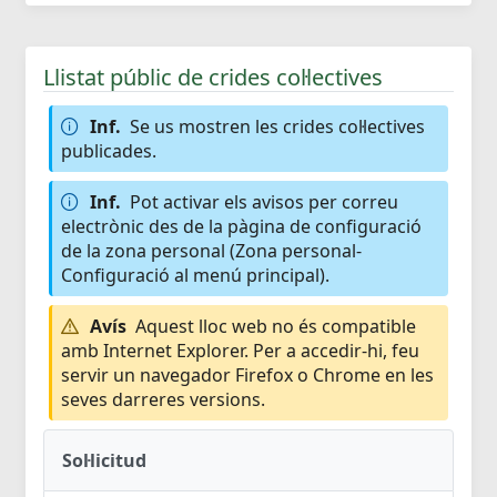
Llistat públic de crides col·lectives
Inf.
Se us mostren les crides col·lectives
publicades.
Inf.
Pot activar els avisos per correu
electrònic des de la pàgina de configuració
de la zona personal (Zona personal-
Configuració al menú principal).
Avís
Aquest lloc web no és compatible
amb Internet Explorer. Per a accedir-hi, feu
servir un navegador Firefox o Chrome en les
seves darreres versions.
Sol·licitud