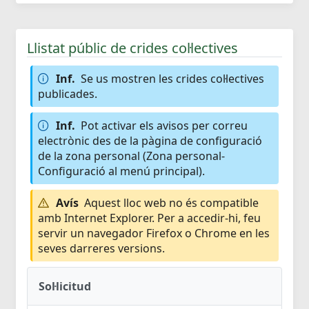
Llistat públic de crides col·lectives
Inf.
Se us mostren les crides col·lectives
publicades.
Inf.
Pot activar els avisos per correu
electrònic des de la pàgina de configuració
de la zona personal (Zona personal-
Configuració al menú principal).
Avís
Aquest lloc web no és compatible
amb Internet Explorer. Per a accedir-hi, feu
servir un navegador Firefox o Chrome en les
seves darreres versions.
Sol·licitud