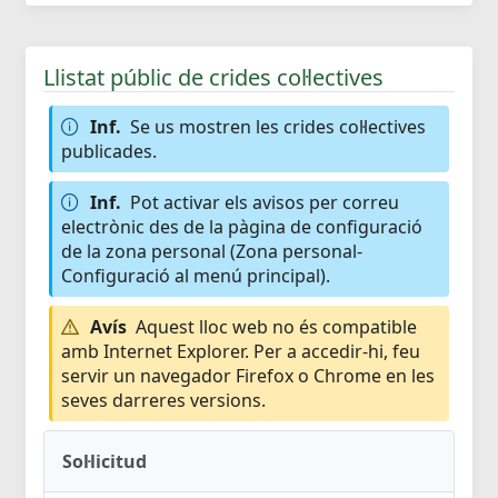
Llistat públic de crides col·lectives
Inf.
Se us mostren les crides col·lectives
publicades.
Inf.
Pot activar els avisos per correu
electrònic des de la pàgina de configuració
de la zona personal (Zona personal-
Configuració al menú principal).
Avís
Aquest lloc web no és compatible
amb Internet Explorer. Per a accedir-hi, feu
servir un navegador Firefox o Chrome en les
seves darreres versions.
Sol·licitud