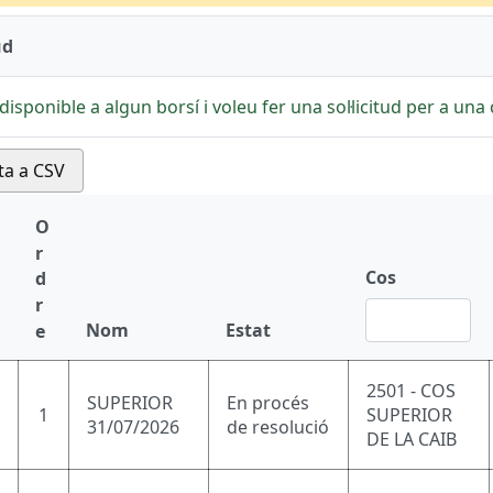
ud
disponible a algun borsí i voleu fer una sol·licitud per a una c
ta a CSV
O
r
Cos
d
r
Nom
Estat
e
2501 - COS
SUPERIOR
En procés
1
SUPERIOR
31/07/2026
de resolució
DE LA CAIB