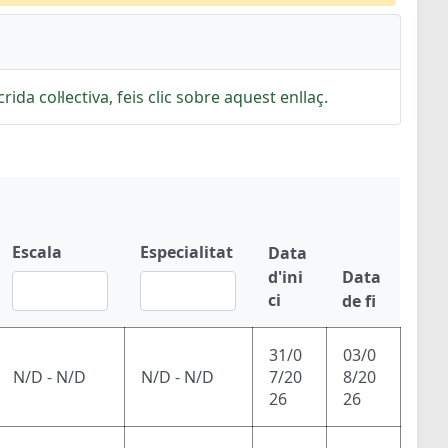
rida col·lectiva, feis clic sobre aquest enllaç.
Escala
Especialitat
Data
d'ini
Data
ci
de fi
31/0
03/0
N/D - N/D
N/D - N/D
7/20
8/20
26
26