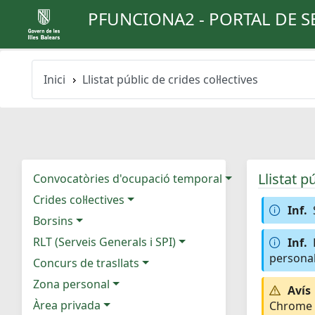
PFUNCIONA2 - PORTAL DE S
Inici
Llistat públic de crides col·lectives
Llistat p
Convocatòries d'ocupació temporal
Crides col·lectives
Inf.
Borsins
RLT (Serveis Generals i SPI)
Inf.
personal
Concurs de trasllats
Zona personal
Avís
Àrea privada
Chrome e