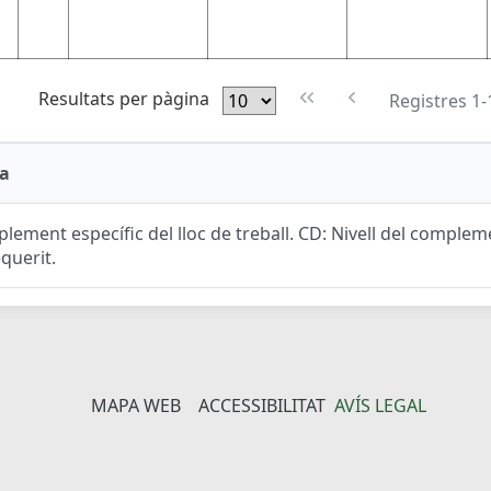
Resultats per pàgina
Registres 1-
a
lement específic del lloc de treball. CD: Nivell del complemen
equerit.
MAPA WEB
ACCESSIBILITAT
AVÍS LEGAL