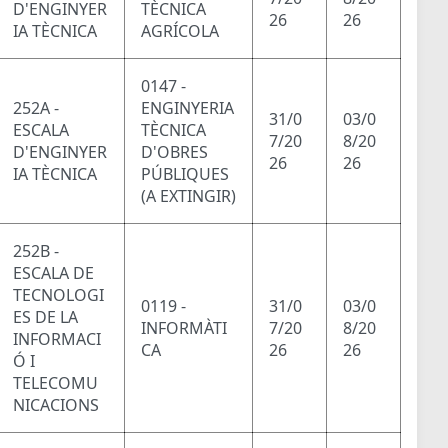
D'ENGINYER
TÈCNICA
26
26
IA TÈCNICA
AGRÍCOLA
0147 -
252A -
ENGINYERIA
31/0
03/0
ESCALA
TÈCNICA
7/20
8/20
D'ENGINYER
D'OBRES
26
26
IA TÈCNICA
PÚBLIQUES
(A EXTINGIR)
252B -
ESCALA DE
TECNOLOGI
0119 -
31/0
03/0
ES DE LA
INFORMÀTI
7/20
8/20
INFORMACI
CA
26
26
Ó I
TELECOMU
NICACIONS