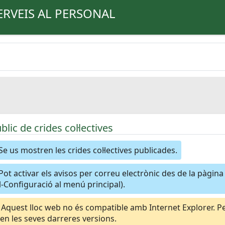
ERVEIS AL PERSONAL
úblic de crides col·lectives
Se us mostren les crides col·lectives publicades.
Pot activar els avisos per correu electrònic des de la pàgin
-Configuració al menú principal).
Aquest lloc web no és compatible amb Internet Explorer. Per
n les seves darreres versions.