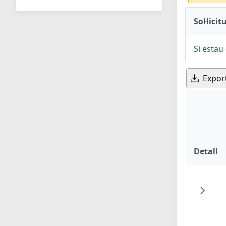
Sol·licit
Si estau 
Expor
Detall