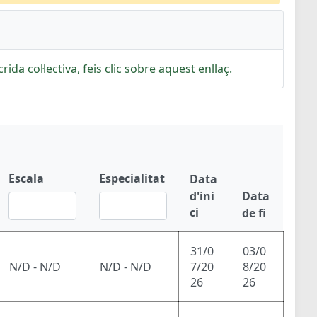
rida col·lectiva, feis clic sobre aquest enllaç.
Escala
Especialitat
Data
d'ini
Data
ci
de fi
31/0
03/0
N/D - N/D
N/D - N/D
7/20
8/20
26
26