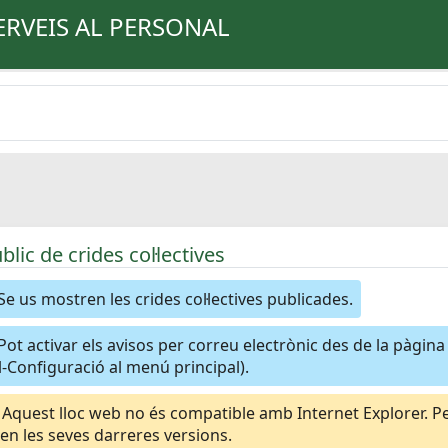
ERVEIS AL PERSONAL
úblic de crides col·lectives
Se us mostren les crides col·lectives publicades.
Pot activar els avisos per correu electrònic des de la pàgin
-Configuració al menú principal).
Aquest lloc web no és compatible amb Internet Explorer. Per
n les seves darreres versions.