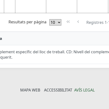
Resultats per pàgina
Registres 1-
a
lement específic del lloc de treball. CD: Nivell del complemen
equerit.
MAPA WEB
ACCESSIBILITAT
AVÍS LEGAL