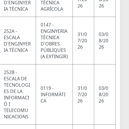
D'ENGINYER
TÈCNICA
26
26
IA TÈCNICA
AGRÍCOLA
0147 -
252A -
ENGINYERIA
31/0
03/0
ESCALA
TÈCNICA
7/20
8/20
D'ENGINYER
D'OBRES
26
26
IA TÈCNICA
PÚBLIQUES
(A EXTINGIR)
252B -
ESCALA DE
TECNOLOGI
0119 -
31/0
03/0
ES DE LA
INFORMÀTI
7/20
8/20
INFORMACI
CA
26
26
Ó I
TELECOMU
NICACIONS