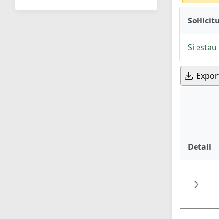
Sol·licit
Si estau 
Expor
Detall