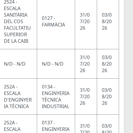
2524 -
ESCALA
SANITÀRIA
31/0
03/0
0127 -
DEL COS
7/20
8/20
FARMÀCIA
FACULTATIU
26
26
SUPERIOR
DE LA CAIB
31/0
03/0
N/D - N/D
N/D - N/D
7/20
8/20
26
26
252A -
0134 -
31/0
03/0
ESCALA
ENGINYERIA
7/20
8/20
D'ENGINYER
TÈCNICA
26
26
IA TÈCNICA
INDUSTRIAL
252A -
0137 -
31/0
03/0
ESCALA
ENGINYERIA
7/20
8/20