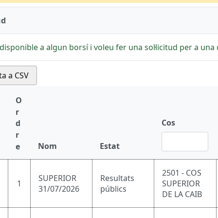
ud
disponible a algun borsí i voleu fer una sol·licitud per a una c
ta a CSV
O
r
Cos
d
r
Nom
Estat
e
2501 - COS
SUPERIOR
Resultats
1
SUPERIOR
31/07/2026
públics
DE LA CAIB