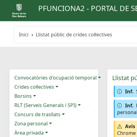
PFUNCIONA2 - PORTAL DE S
Inici
Llistat públic de crides col·lectives
Llistat p
Convocatòries d'ocupació temporal
Crides col·lectives
Inf.
Borsins
RLT (Serveis Generals i SPI)
Inf.
personal
Concurs de trasllats
Zona personal
Avís
Àrea privada
Chrome e