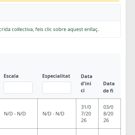
rida col·lectiva, feis clic sobre aquest enllaç.
Escala
Especialitat
Data
d'ini
Data
ci
de fi
31/0
03/0
N/D - N/D
N/D - N/D
7/20
8/20
26
26