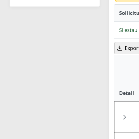
Sol·licit
Si estau 
Expor
Detall