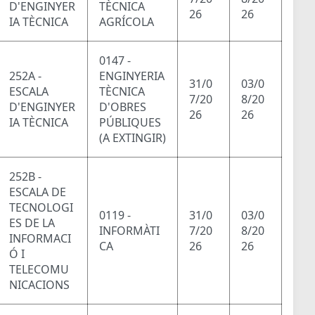
D'ENGINYER
TÈCNICA
26
26
IA TÈCNICA
AGRÍCOLA
0147 -
252A -
ENGINYERIA
31/0
03/0
ESCALA
TÈCNICA
7/20
8/20
D'ENGINYER
D'OBRES
26
26
IA TÈCNICA
PÚBLIQUES
(A EXTINGIR)
252B -
ESCALA DE
TECNOLOGI
0119 -
31/0
03/0
ES DE LA
INFORMÀTI
7/20
8/20
INFORMACI
CA
26
26
Ó I
TELECOMU
NICACIONS