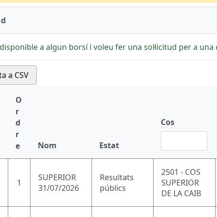
ud
disponible a algun borsí i voleu fer una sol·licitud per a una c
ta a CSV
O
r
Cos
d
r
Nom
Estat
e
2501 - COS
SUPERIOR
Resultats
1
SUPERIOR
31/07/2026
públics
DE LA CAIB