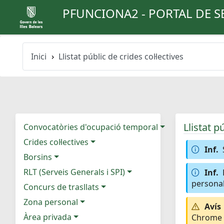
PFUNCIONA2 - PORTAL DE S
Inici
Llistat públic de crides col·lectives
Llistat p
Convocatòries d'ocupació temporal
Crides col·lectives
Inf.
Borsins
RLT (Serveis Generals i SPI)
Inf.
personal
Concurs de trasllats
Zona personal
Avís
Àrea privada
Chrome e