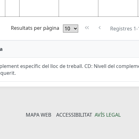
Resultats per pàgina
Registres 1-
a
lement específic del lloc de treball. CD: Nivell del complemen
equerit.
MAPA WEB
ACCESSIBILITAT
AVÍS LEGAL