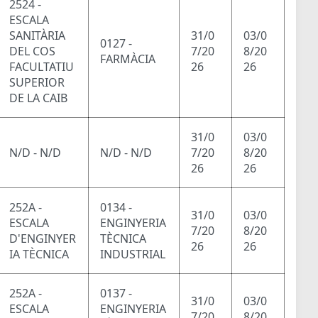
2524 -
ESCALA
SANITÀRIA
31/0
03/0
0127 -
DEL COS
7/20
8/20
FARMÀCIA
FACULTATIU
26
26
SUPERIOR
DE LA CAIB
31/0
03/0
N/D - N/D
N/D - N/D
7/20
8/20
26
26
252A -
0134 -
31/0
03/0
ESCALA
ENGINYERIA
7/20
8/20
D'ENGINYER
TÈCNICA
26
26
IA TÈCNICA
INDUSTRIAL
252A -
0137 -
31/0
03/0
ESCALA
ENGINYERIA
7/20
8/20