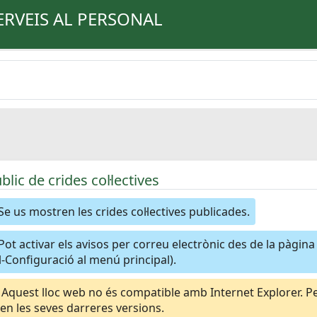
ERVEIS AL PERSONAL
úblic de crides col·lectives
Se us mostren les crides col·lectives publicades.
Pot activar els avisos per correu electrònic des de la pàgin
-Configuració al menú principal).
Aquest lloc web no és compatible amb Internet Explorer. Per
n les seves darreres versions.