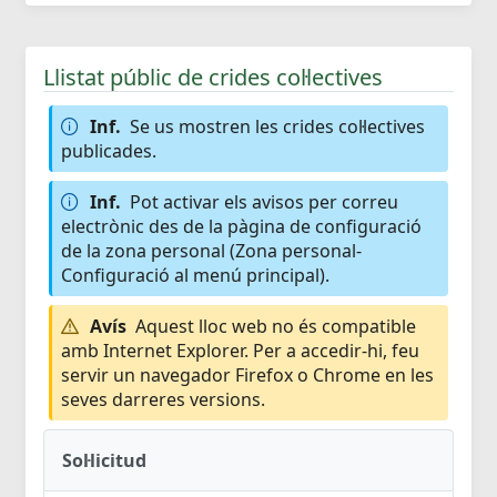
Llistat públic de crides col·lectives
Inf.
Se us mostren les crides col·lectives
publicades.
Inf.
Pot activar els avisos per correu
electrònic des de la pàgina de configuració
de la zona personal (Zona personal-
Configuració al menú principal).
Avís
Aquest lloc web no és compatible
amb Internet Explorer. Per a accedir-hi, feu
servir un navegador Firefox o Chrome en les
seves darreres versions.
Sol·licitud