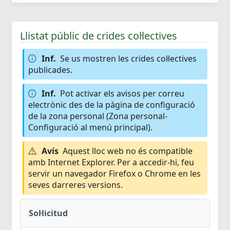
Llistat públic de crides col·lectives
Inf.
Se us mostren les crides col·lectives
publicades.
Inf.
Pot activar els avisos per correu
electrònic des de la pàgina de configuració
de la zona personal (Zona personal-
Configuració al menú principal).
Avís
Aquest lloc web no és compatible
amb Internet Explorer. Per a accedir-hi, feu
servir un navegador Firefox o Chrome en les
seves darreres versions.
Sol·licitud