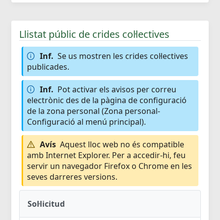
Llistat públic de crides col·lectives
Inf.
Se us mostren les crides col·lectives
publicades.
Inf.
Pot activar els avisos per correu
electrònic des de la pàgina de configuració
de la zona personal (Zona personal-
Configuració al menú principal).
Avís
Aquest lloc web no és compatible
amb Internet Explorer. Per a accedir-hi, feu
servir un navegador Firefox o Chrome en les
seves darreres versions.
Sol·licitud