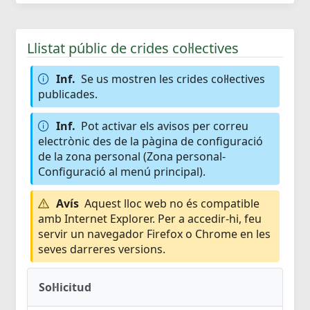
Llistat públic de crides col·lectives
Inf.
Se us mostren les crides col·lectives
publicades.
Inf.
Pot activar els avisos per correu
electrònic des de la pàgina de configuració
de la zona personal (Zona personal-
Configuració al menú principal).
Avís
Aquest lloc web no és compatible
amb Internet Explorer. Per a accedir-hi, feu
servir un navegador Firefox o Chrome en les
seves darreres versions.
Sol·licitud